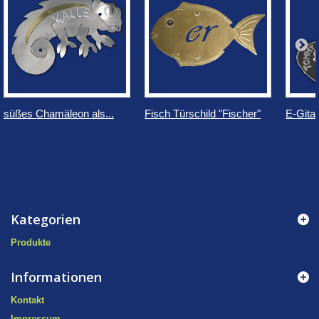
süßes Chamäleon als...
Fisch Türschild "Fischer"
E-Gitar
Kategorien
Produkte
Informationen
Kontakt
Impressum