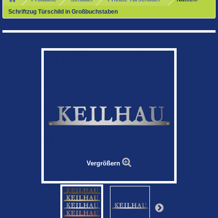
Schriftzug Türschild in Großbuchstaben
Vergrößern