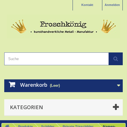
Kontakt
Anmelden
Warenkorb
(Leer)
KATEGORIEN
Produkte
Schilder
Private Türschilder
Namen-