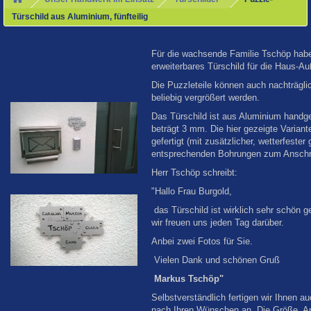
Türschild aus Aluminium, fünfteilig
Für die wachsende Familie Tschöp haben
erweiterbares Türschild für die Haus-Au
Die Puzzleteile können auch nachträgli
beliebig vergrößert werden.
Das Türschild ist aus Aluminium handgef
beträgt 3 mm. Die hier gezeigte Variant
gefertigt (mit zusätzlicher, wetterfeste
entsprechenden Bohrungen zum Anschr
Herr Tschöp schreibt:
"Hallo Frau Burgold,
das Türschild ist wirklich sehr schön 
wir freuen uns jeden Tag darüber.
Anbei zwei Fotos für Sie.
Vielen Dank und schönen Gruß
Markus Tschöp"
Selbstverständlich fertigen wir Ihnen a
nach Ihren Wünschen an. Die Größe, A