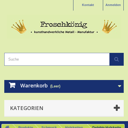
Kontakt
Anmelden
Warenkorb
(Leer)
KATEGORIEN
Produkte
Schmuck
Halsketten
Delphin Halskette