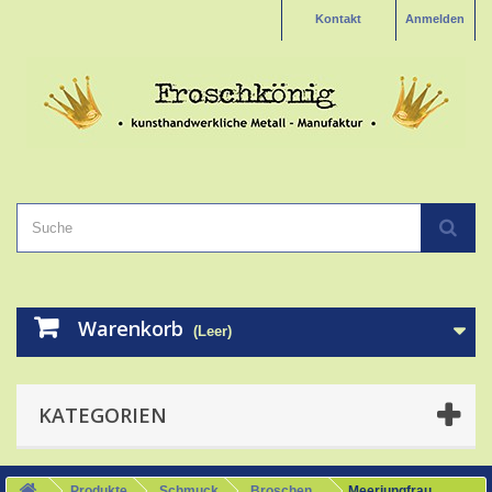
Kontakt
Anmelden
Warenkorb
(Leer)
KATEGORIEN
Produkte
Schmuck
Broschen
Meerjungfrau